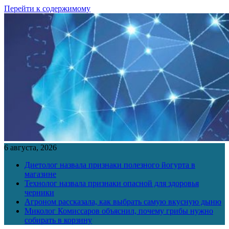
Перейти к содержимому
6 августа, 2026
Диетолог назвала признаки полезного йогурта в
магазине
Технолог назвала признаки опасной для здоровья
черники
Агроном рассказала, как выбрать самую вкусную дыню
Миколог Комиссаров объяснил, почему грибы нужно
собирать в корзину