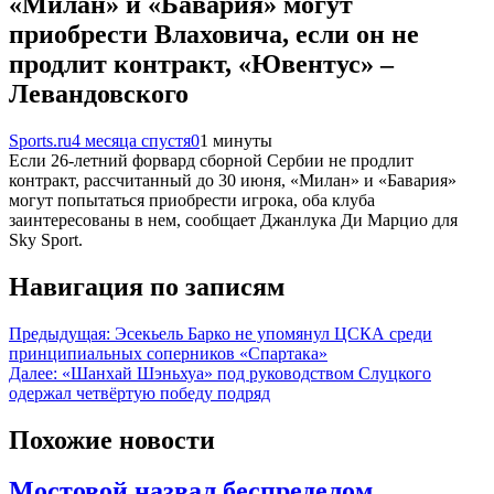
«Милан» и «Бавария» могут
приобрести Влаховича, если он не
продлит контракт, «Ювентус» –
Левандовского
Sports.ru
4 месяца спустя
0
1 минуты
Если 26-летний форвард сборной Сербии не продлит
контракт, рассчитанный до 30 июня, «Милан» и «Бавария»
могут попытаться приобрести игрока, оба клуба
заинтересованы в нем, сообщает Джанлука Ди Марцио для
Sky Sport.
Навигация по записям
Предыдущая:
Эсекьель Барко не упомянул ЦСКА среди
принципиальных соперников «Спартака»
Далее:
«Шанхай Шэньхуа» под руководством Слуцкого
одержал четвёртую победу подряд
Похожие новости
Мостовой назвал беспределом