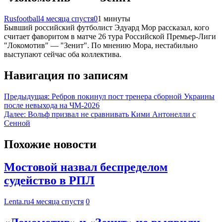
Rusfootball
4 месяца спустя
0
1 минуты
Бывший российский футболист Эдуард Мор рассказал, кого
считает фаворитом в матче 26 тура Российской Премьер-Лиги
"Локомотив" — "Зенит". По мнению Мора, нестабильно
выступают сейчас оба коллектива.
Навигация по записям
Предыдущая:
Ребров покинул пост тренера сборной Украины
после невыхода на ЧМ-2026
Далее:
Вольф призвал не сравнивать Кими Антонелли с
Сенной
Похожие новости
Мостовой назвал беспределом
судейство в РПЛ
Lenta.ru
4 месяца спустя
0