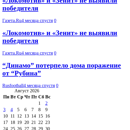
«Локомотив» и «Зенит» не выявили
победителя
Газета.Ru
4 месяца спустя
0
«Локомотив» и «Зенит» не выявили
победителя
Газета.Ru
4 месяца спустя
0
“Динамо” потерпело дома поражение
от “Рубина”
Rusfootball
4 месяца спустя
0
Август 2026
Пн
Вт
Ср
Чт
Пт
Сб
Вс
1
2
3
4
5
6
7
8
9
10
11
12
13
14
15
16
17
18
19
20
21
22
23
24
25
26
27
28
29
30