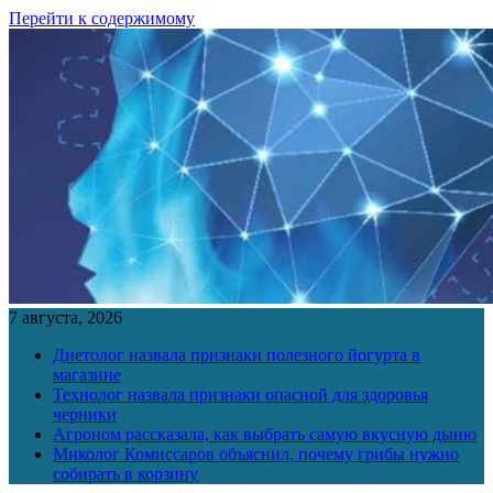
Перейти к содержимому
7 августа, 2026
Диетолог назвала признаки полезного йогурта в
магазине
Технолог назвала признаки опасной для здоровья
черники
Агроном рассказала, как выбрать самую вкусную дыню
Миколог Комиссаров объяснил, почему грибы нужно
собирать в корзину