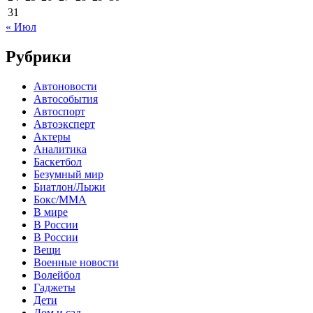
31
« Июл
Рубрики
Автоновости
Автособытия
Автоспорт
Автоэксперт
Актеры
Аналитика
Баскетбол
Безумный мир
Биатлон/Лыжи
Бокс/MMA
В мире
В России
В России
Вещи
Военные новости
Волейбол
Гаджеты
Дети
Дом и сад