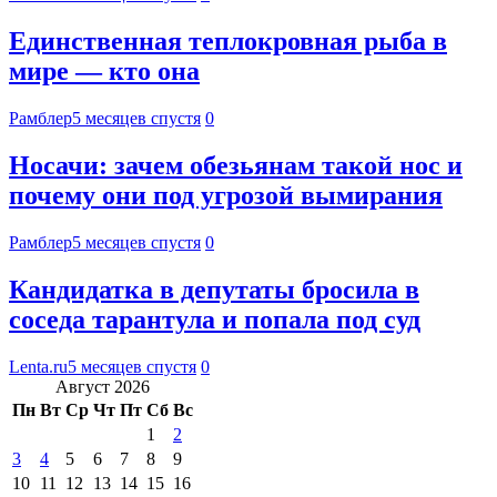
Единственная теплокровная рыба в
мире — кто она
Рамблер
5 месяцев спустя
0
Носачи: зачем обезьянам такой нос и
почему они под угрозой вымирания
Рамблер
5 месяцев спустя
0
Кандидатка в депутаты бросила в
соседа тарантула и попала под суд
Lenta.ru
5 месяцев спустя
0
Август 2026
Пн
Вт
Ср
Чт
Пт
Сб
Вс
1
2
3
4
5
6
7
8
9
10
11
12
13
14
15
16