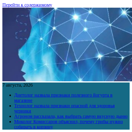
Перейти к содержимому
7 августа, 2026
Диетолог назвала признаки полезного йогурта в
магазине
Технолог назвала признаки опасной для здоровья
черники
Агроном рассказала, как выбрать самую вкусную дыню
Миколог Комиссаров объяснил, почему грибы нужно
собирать в корзину