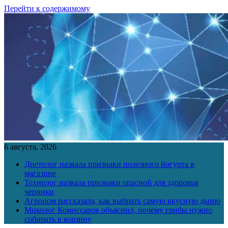
Перейти к содержимому
6 августа, 2026
Диетолог назвала признаки полезного йогурта в
магазине
Технолог назвала признаки опасной для здоровья
черники
Агроном рассказала, как выбрать самую вкусную дыню
Миколог Комиссаров объяснил, почему грибы нужно
собирать в корзину