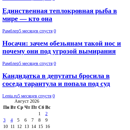
Единственная теплокровная рыба в
мире — кто она
Рамблер
5 месяцев спустя
0
Носачи: зачем обезьянам такой нос и
почему они под угрозой вымирания
Рамблер
5 месяцев спустя
0
Кандидатка в депутаты бросила в
соседа тарантула и попала под суд
Lenta.ru
5 месяцев спустя
0
Август 2026
Пн
Вт
Ср
Чт
Пт
Сб
Вс
1
2
3
4
5
6
7
8
9
10
11
12
13
14
15
16