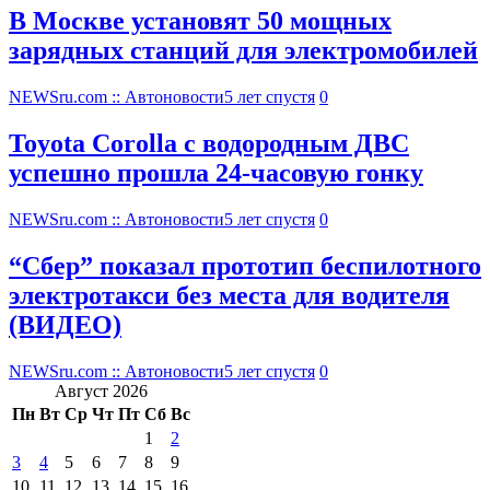
В Москве установят 50 мощных
зарядных станций для электромобилей
NEWSru.com :: Автоновости
5 лет спустя
0
Toyota Corolla с водородным ДВС
успешно прошла 24-часовую гонку
NEWSru.com :: Автоновости
5 лет спустя
0
“Сбер” показал прототип беспилотного
электротакси без места для водителя
(ВИДЕО)
NEWSru.com :: Автоновости
5 лет спустя
0
Август 2026
Пн
Вт
Ср
Чт
Пт
Сб
Вс
1
2
3
4
5
6
7
8
9
10
11
12
13
14
15
16