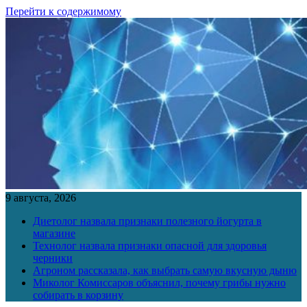
Перейти к содержимому
9 августа, 2026
Диетолог назвала признаки полезного йогурта в
магазине
Технолог назвала признаки опасной для здоровья
черники
Агроном рассказала, как выбрать самую вкусную дыню
Миколог Комиссаров объяснил, почему грибы нужно
собирать в корзину