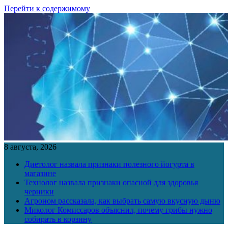
Перейти к содержимому
8 августа, 2026
Диетолог назвала признаки полезного йогурта в
магазине
Технолог назвала признаки опасной для здоровья
черники
Агроном рассказала, как выбрать самую вкусную дыню
Миколог Комиссаров объяснил, почему грибы нужно
собирать в корзину