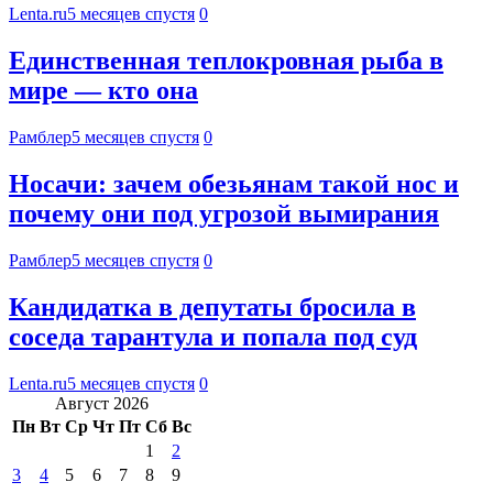
Lenta.ru
5 месяцев спустя
0
Единственная теплокровная рыба в
мире — кто она
Рамблер
5 месяцев спустя
0
Носачи: зачем обезьянам такой нос и
почему они под угрозой вымирания
Рамблер
5 месяцев спустя
0
Кандидатка в депутаты бросила в
соседа тарантула и попала под суд
Lenta.ru
5 месяцев спустя
0
Август 2026
Пн
Вт
Ср
Чт
Пт
Сб
Вс
1
2
3
4
5
6
7
8
9