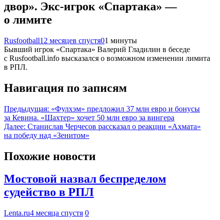
двор». Экс-игрок «Спартака» —
о лимите
Rusfootball
12 месяцев спустя
0
1 минуты
Бывший игрок «Спартака» Валерий Гладилин в беседе
с Rusfootball.info высказался о возможном изменении лимита
в РПЛ.
Навигация по записям
Предыдущая:
«Фулхэм» предложил 37 млн евро и бонусы
за Кевина. «Шахтер» хочет 50 млн евро за вингера
Далее:
Станислав Черчесов рассказал о реакции «Ахмата»
на победу над «Зенитом»
Похожие новости
Мостовой назвал беспределом
судейство в РПЛ
Lenta.ru
4 месяца спустя
0