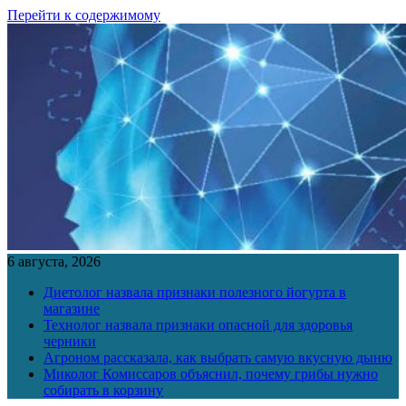
Перейти к содержимому
6 августа, 2026
Диетолог назвала признаки полезного йогурта в
магазине
Технолог назвала признаки опасной для здоровья
черники
Агроном рассказала, как выбрать самую вкусную дыню
Миколог Комиссаров объяснил, почему грибы нужно
собирать в корзину