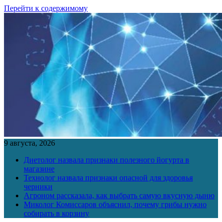
Перейти к содержимому
9 августа, 2026
Диетолог назвала признаки полезного йогурта в
магазине
Технолог назвала признаки опасной для здоровья
черники
Агроном рассказала, как выбрать самую вкусную дыню
Миколог Комиссаров объяснил, почему грибы нужно
собирать в корзину