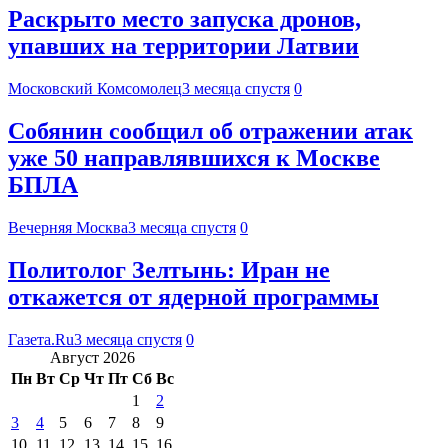
Раскрыто место запуска дронов,
упавших на территории Латвии
Московский Комсомолец
3 месяца спустя
0
Собянин сообщил об отражении атак
уже 50 направлявшихся к Москве
БПЛА
Вечерняя Москва
3 месяца спустя
0
Политолог Зелтынь: Иран не
откажется от ядерной программы
Газета.Ru
3 месяца спустя
0
Август 2026
Пн
Вт
Ср
Чт
Пт
Сб
Вс
1
2
3
4
5
6
7
8
9
10
11
12
13
14
15
16