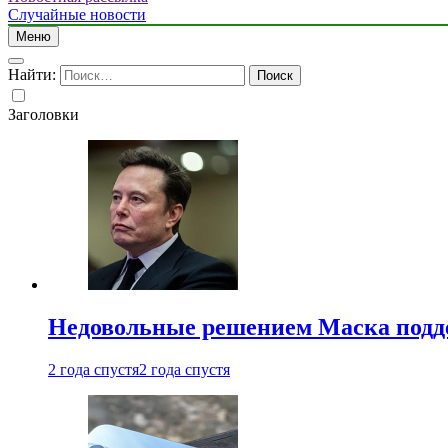
Случайные новости
Меню
Найти:
Заголовки
Недовольные решением Маска подде
2 года спустя
2 года спустя