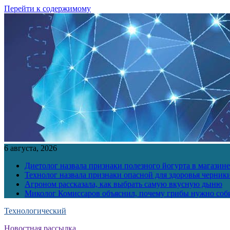
Перейти к содержимому
6 августа, 2026
Диетолог назвала признаки полезного йогурта в магазине
Технолог назвала признаки опасной для здоровья черник
Агроном рассказала, как выбрать самую вкусную дыню
Миколог Комиссаров объяснил, почему грибы нужно соби
Технологический
Новостная рассылка