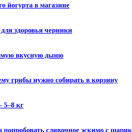
го йогурта в магазине
 для здоровья черники
самую вкусную дыню
му грибы нужно собирать в корзину
 5–8 кг
 попробовать сливочное эскимо с шари