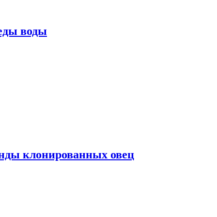
еды воды
нды клонированных овец