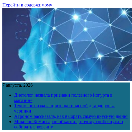
Перейти к содержимому
7 августа, 2026
Диетолог назвала признаки полезного йогурта в
магазине
Технолог назвала признаки опасной для здоровья
черники
Агроном рассказала, как выбрать самую вкусную дыню
Миколог Комиссаров объяснил, почему грибы нужно
собирать в корзину