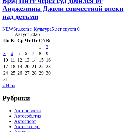
Брэд Питт через суд добился от
Анджелины Джоли совместной опеки
над детьми
NEWSru.com :: Культура
5 лет спустя
0
Август 2026
Пн
Вт
Ср
Чт
Пт
Сб
Вс
1
2
3
4
5
6
7
8
9
10
11
12
13
14
15
16
17
18
19
20
21
22
23
24
25
26
27
28
29
30
31
« Июл
Рубрики
Автоновости
Автособытия
Автоспорт
Автоэксперт
Актеры