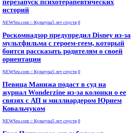
перезапуск психотерапевтических
историй
NEWSru.com :: Культура
5 лет спустя
0
Роскомнадзор предупредил Disney из-за
мультфильма c героем-геем, который
боится рассказать родителям о своей
ориентации
NEWSru.com :: Культура
5 лет спустя
0
Певица Манижа подаст в суд на
журнал Wonderzine из-за колонки о ее
связях с АП и миллиардером Юрием
Ковальчуком
NEWSru.com :: Культура
5 лет спустя
0