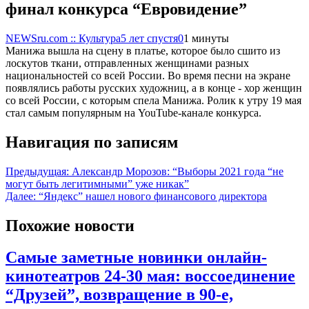
финал конкурса “Евровидение”
NEWSru.com :: Культура
5 лет спустя
0
1 минуты
Манижа вышла на сцену в платье, которое было сшито из
лоскутов ткани, отправленных женщинами разных
национальностей со всей России. Во время песни на экране
появлялись работы русских художниц, а в конце - хор женщин
со всей России, с которым спела Манижа. Ролик к утру 19 мая
стал самым популярным на YouTube-канале конкурса.
Навигация по записям
Предыдущая:
Александр Морозов: “Выборы 2021 года “не
могут быть легитимными” уже никак”
Далее:
“Яндекс” нашел нового финансового директора
Похожие новости
Самые заметные новинки онлайн-
кинотеатров 24-30 мая: воссоединение
“Друзей”, возвращение в 90-е,