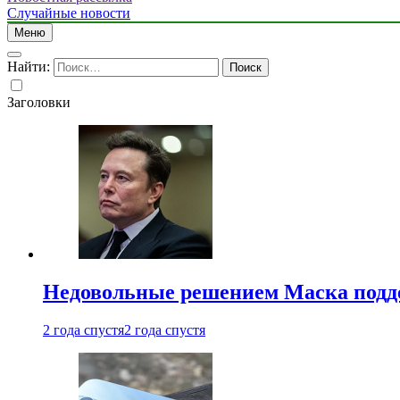
Случайные новости
Меню
Найти:
Заголовки
Недовольные решением Маска подде
2 года спустя
2 года спустя