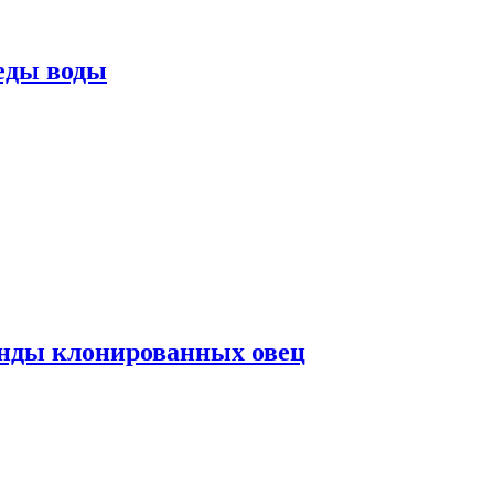
еды воды
нды клонированных овец