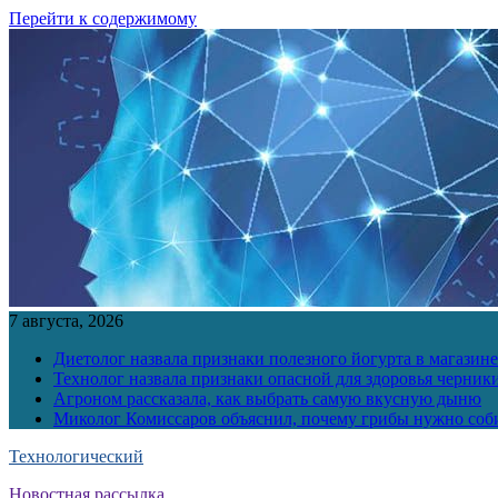
Перейти к содержимому
7 августа, 2026
Диетолог назвала признаки полезного йогурта в магазине
Технолог назвала признаки опасной для здоровья черник
Агроном рассказала, как выбрать самую вкусную дыню
Миколог Комиссаров объяснил, почему грибы нужно соби
Технологический
Новостная рассылка