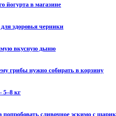
го йогурта в магазине
 для здоровья черники
самую вкусную дыню
му грибы нужно собирать в корзину
 5–8 кг
 попробовать сливочное эскимо с шари