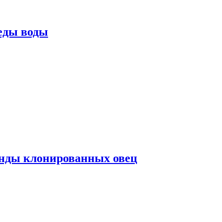
еды воды
нды клонированных овец