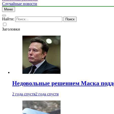
Случайные новости
Меню
Найти:
Заголовки
Недовольные решением Маска подде
2 года спустя
2 года спустя