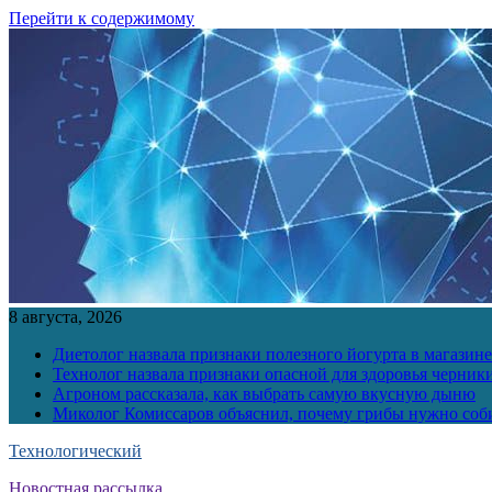
Перейти к содержимому
8 августа, 2026
Диетолог назвала признаки полезного йогурта в магазине
Технолог назвала признаки опасной для здоровья черник
Агроном рассказала, как выбрать самую вкусную дыню
Миколог Комиссаров объяснил, почему грибы нужно соби
Технологический
Новостная рассылка