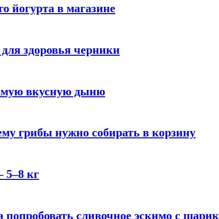
го йогурта в магазине
 для здоровья черники
самую вкусную дыню
му грибы нужно собирать в корзину
 5–8 кг
 попробовать сливочное эскимо с шари