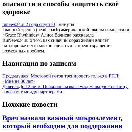
опасности и способы защитить своё
здоровье
runews24.ru
2 года спустя
0
1 минуты
Главный тренер (head coach) американской школы гимнастики
«Grace Rhythmics» Алиса Валиева рассказала
RuNews24.ru о том, как сидячий образ жизни влияет
на здоровье и что можно сделать для предотвращения
возможных проблем.
Навигация по записям
Предыдущая:
Мостовой готов тренировать только в РПЛ:
«Мне не 30 лет»
Далее:
«До 12 лет»: Психолог назвала «нормальную» разницу
в возрасте между партнерами
Похожие новости
Врач назвала важный микроэлемент,
который необходим для поддержания