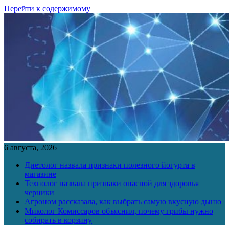
Перейти к содержимому
6 августа, 2026
Диетолог назвала признаки полезного йогурта в
магазине
Технолог назвала признаки опасной для здоровья
черники
Агроном рассказала, как выбрать самую вкусную дыню
Миколог Комиссаров объяснил, почему грибы нужно
собирать в корзину