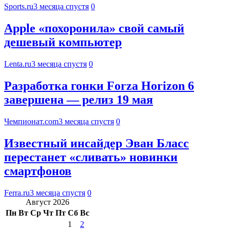
Sports.ru
3 месяца спустя
0
Apple «похоронила» свой самый
дешевый компьютер
Lenta.ru
3 месяца спустя
0
Разработка гонки Forza Horizon 6
завершена — релиз 19 мая
Чемпионат.com
3 месяца спустя
0
Известный инсайдер Эван Бласс
перестанет «сливать» новинки
смартфонов
Ferra.ru
3 месяца спустя
0
Август 2026
Пн
Вт
Ср
Чт
Пт
Сб
Вс
1
2