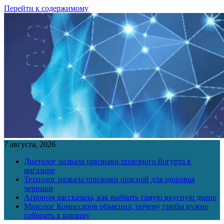
Перейти к содержимому
7 августа, 2026
Диетолог назвала признаки полезного йогурта в
магазине
Технолог назвала признаки опасной для здоровья
черники
Агроном рассказала, как выбрать самую вкусную дыню
Миколог Комиссаров объяснил, почему грибы нужно
собирать в корзину