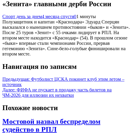
«Зенита» главными дерби России
Спорт день за днем
4 месяца спустя
0
1 минуты
Полузащитник и капитан «Краснодара» Эдуард Сперцян
высказался о нынешнем противостоянии «быков» и «Зенита».
После 25 туров «Зенит» с 55 очками лидирует в РПЛ. На
втором месте находится «Краснодар» (54). В прошлом сезоне
«быки» впервые стали чемпионами России, прервав
гегемонию «Зенита». Сине-бело-голубые финишировали на
втором месте.
Навигация по записям
Предыдущая:
Футболист ЦСКА покинет клуб этим летом –
источник
Далее:
ФИФА не пускает в продажу часть билетов на
ЧМ-2026 для иллюзии их нехватки
Похожие новости
Мостовой назвал беспределом
судейство в РПЛ