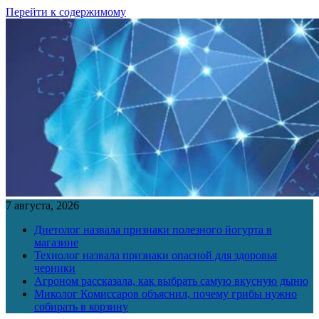
Перейти к содержимому
7 августа, 2026
Диетолог назвала признаки полезного йогурта в
магазине
Технолог назвала признаки опасной для здоровья
черники
Агроном рассказала, как выбрать самую вкусную дыню
Миколог Комиссаров объяснил, почему грибы нужно
собирать в корзину