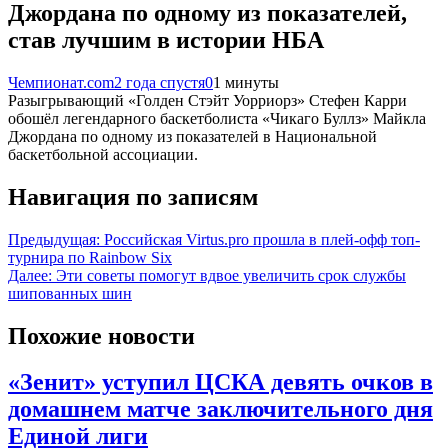
Джордана по одному из показателей,
став лучшим в истории НБА
Чемпионат.com
2 года спустя
0
1 минуты
Разыгрывающий «Голден Стэйт Уорриорз» Стефен Карри
обошёл легендарного баскетболиста «Чикаго Буллз» Майкла
Джордана по одному из показателей в Национальной
баскетбольной ассоциации.
Навигация по записям
Предыдущая:
Российская Virtus.pro прошла в плей-офф топ-
турнира по Rainbow Six
Далее:
Эти советы помогут вдвое увеличить срок службы
шипованных шин
Похожие новости
«Зенит» уступил ЦСКА девять очков в
домашнем матче заключительного дня
Единой лиги