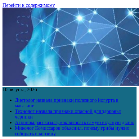
Перейти к содержимому
10 августа, 2026
Диетолог назвала признаки полезного йогурта в
магазине
Технолог назвала признаки опасной для здоровья
черники
Агроном рассказала, как выбрать самую вкусную дыню
Миколог Комиссаров объяснил, почему грибы нужно
собирать в корзину