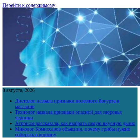
Перейти к содержимому
8 августа, 2026
Диетолог назвала признаки полезного йогурта в
магазине
Технолог назвала признаки опасной для здоровья
черники
Агроном рассказала, как выбрать самую вкусную дыню
Миколог Комиссаров объяснил, почему грибы нужно
собирать в корзину