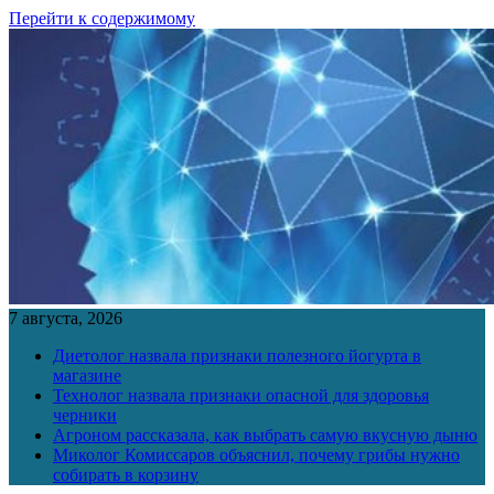
Перейти к содержимому
7 августа, 2026
Диетолог назвала признаки полезного йогурта в
магазине
Технолог назвала признаки опасной для здоровья
черники
Агроном рассказала, как выбрать самую вкусную дыню
Миколог Комиссаров объяснил, почему грибы нужно
собирать в корзину