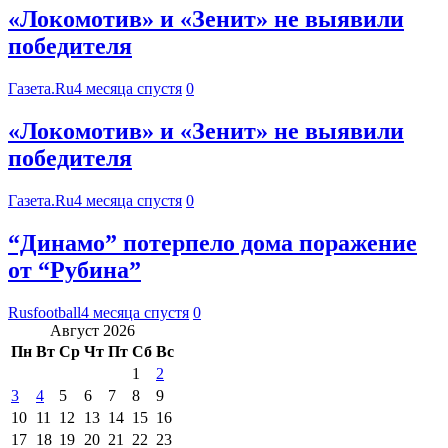
«Локомотив» и «Зенит» не выявили
победителя
Газета.Ru
4 месяца спустя
0
«Локомотив» и «Зенит» не выявили
победителя
Газета.Ru
4 месяца спустя
0
“Динамо” потерпело дома поражение
от “Рубина”
Rusfootball
4 месяца спустя
0
Август 2026
Пн
Вт
Ср
Чт
Пт
Сб
Вс
1
2
3
4
5
6
7
8
9
10
11
12
13
14
15
16
17
18
19
20
21
22
23