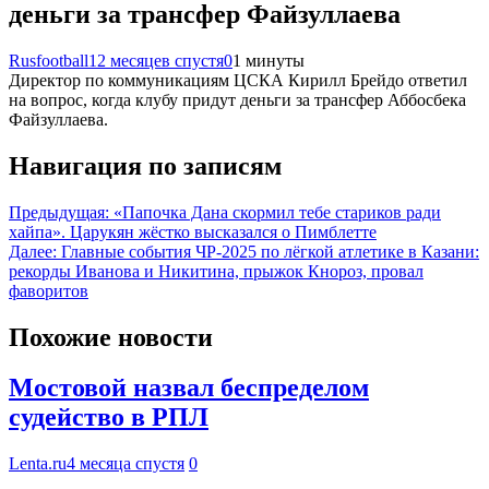
деньги за трансфер Файзуллаева
Rusfootball
12 месяцев спустя
0
1 минуты
Директор по коммуникациям ЦСКА Кирилл Брейдо ответил
на вопрос, когда клубу придут деньги за трансфер Аббосбека
Файзуллаева.
Навигация по записям
Предыдущая:
«Папочка Дана скормил тебе стариков ради
хайпа». Царукян жёстко высказался о Пимблетте
Далее:
Главные события ЧР-2025 по лёгкой атлетике в Казани:
рекорды Иванова и Никитина, прыжок Кнороз, провал
фаворитов
Похожие новости
Мостовой назвал беспределом
судейство в РПЛ
Lenta.ru
4 месяца спустя
0