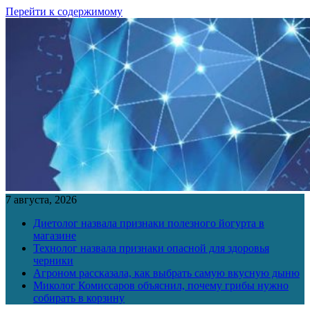
Перейти к содержимому
7 августа, 2026
Диетолог назвала признаки полезного йогурта в
магазине
Технолог назвала признаки опасной для здоровья
черники
Агроном рассказала, как выбрать самую вкусную дыню
Миколог Комиссаров объяснил, почему грибы нужно
собирать в корзину