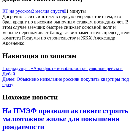
RT на русском
2 месяца спустя
0
1 минуты
Досрочно гасить ипотеку в первую очередь стоит тем, кто
брал кредит по высоким рыночным ставкам последних лет. В
этом случае заёмщик быстрее снижает основной долг и
меньше переплачивает банку, заявил заместитель председателя
комитета Госдумы по строительству и ЖКХ Александр
Аксёненко.
Навигация по записям
Предыдущая:
«Аэрофлот» возобновил регулярные рейсы в
Дубай
Далее:
Объяснено нежелание россиян покупать квартиры под
сдачу
Похожие новости
На ПМЭФ призвали активнее строить
малоэтажное жилье для повышения
рождаемости