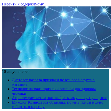
Перейти к содержимому
10 августа, 2026
Диетолог назвала признаки полезного йогурта в
магазине
Технолог назвала признаки опасной для здоровья
черники
Агроном рассказала, как выбрать самую вкусную дыню
Миколог Комиссаров объяснил, почему грибы нужно
собирать в корзину