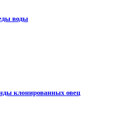
еды воды
нды клонированных овец