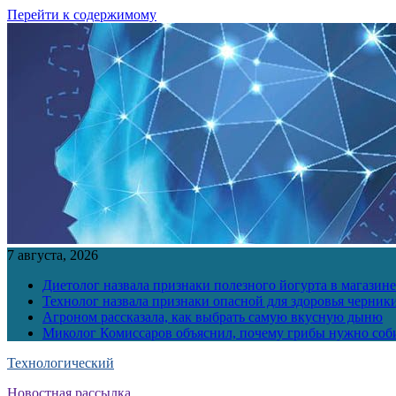
Перейти к содержимому
7 августа, 2026
Диетолог назвала признаки полезного йогурта в магазине
Технолог назвала признаки опасной для здоровья черник
Агроном рассказала, как выбрать самую вкусную дыню
Миколог Комиссаров объяснил, почему грибы нужно соби
Технологический
Новостная рассылка