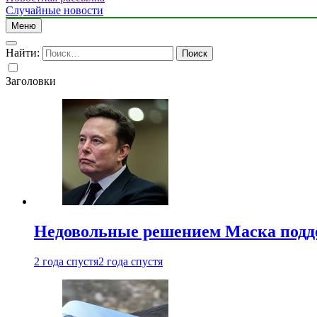
Случайные новости
Меню
Найти:
Заголовки
Недовольные решением Маска подде
2 года спустя
2 года спустя