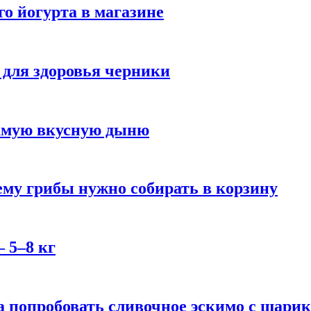
го йогурта в магазине
 для здоровья черники
самую вкусную дыню
му грибы нужно собирать в корзину
 5–8 кг
 попробовать сливочное эскимо с шари