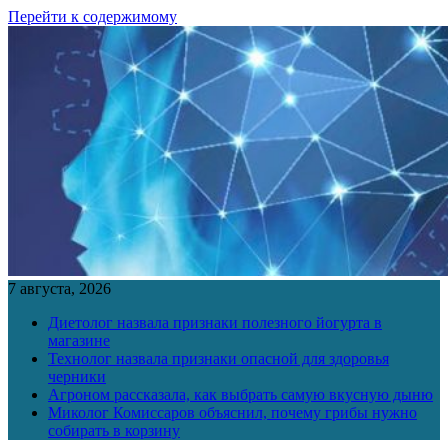
Перейти к содержимому
7 августа, 2026
Диетолог назвала признаки полезного йогурта в
магазине
Технолог назвала признаки опасной для здоровья
черники
Агроном рассказала, как выбрать самую вкусную дыню
Миколог Комиссаров объяснил, почему грибы нужно
собирать в корзину