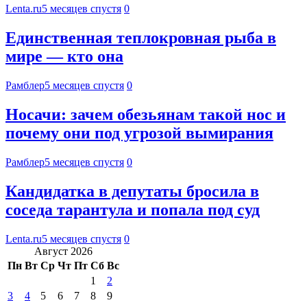
Lenta.ru
5 месяцев спустя
0
Единственная теплокровная рыба в
мире — кто она
Рамблер
5 месяцев спустя
0
Носачи: зачем обезьянам такой нос и
почему они под угрозой вымирания
Рамблер
5 месяцев спустя
0
Кандидатка в депутаты бросила в
соседа тарантула и попала под суд
Lenta.ru
5 месяцев спустя
0
Август 2026
Пн
Вт
Ср
Чт
Пт
Сб
Вс
1
2
3
4
5
6
7
8
9