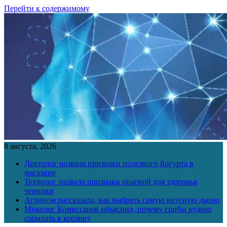
Перейти к содержимому
8 августа, 2026
Диетолог назвала признаки полезного йогурта в
магазине
Технолог назвала признаки опасной для здоровья
черники
Агроном рассказала, как выбрать самую вкусную дыню
Миколог Комиссаров объяснил, почему грибы нужно
собирать в корзину