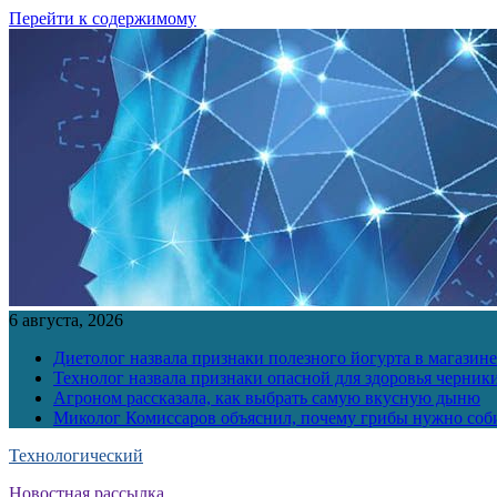
Перейти к содержимому
6 августа, 2026
Диетолог назвала признаки полезного йогурта в магазине
Технолог назвала признаки опасной для здоровья черник
Агроном рассказала, как выбрать самую вкусную дыню
Миколог Комиссаров объяснил, почему грибы нужно соби
Технологический
Новостная рассылка