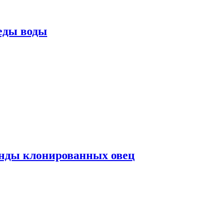
еды воды
нды клонированных овец