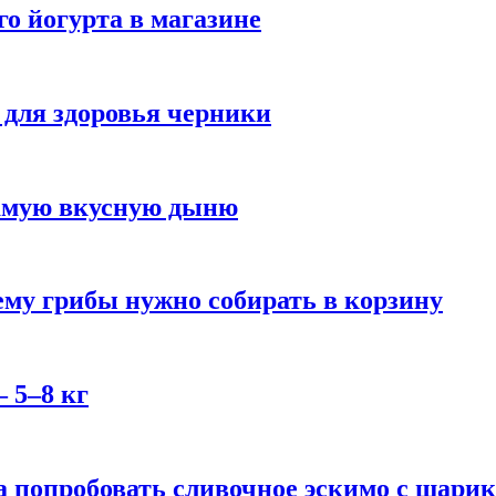
го йогурта в магазине
 для здоровья черники
самую вкусную дыню
му грибы нужно собирать в корзину
 5–8 кг
 попробовать сливочное эскимо с шари