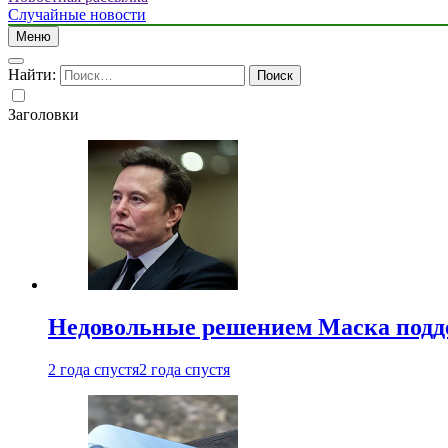
Случайные новости
Меню
Найти:
Заголовки
Недовольные решением Маска подде
2 года спустя
2 года спустя