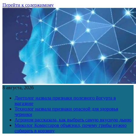
Перейти к содержимому
8 августа, 2026
Диетолог назвала признаки полезного йогурта в
магазине
Технолог назвала признаки опасной для здоровья
черники
Агроном рассказала, как выбрать самую вкусную дыню
Миколог Комиссаров объяснил, почему грибы нужно
собирать в корзину