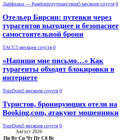
Лайфхаки — Рамблер/путешествия
5 месяцев спустя
0
Отельер Бирсин: путевки через
турагентов выгоднее и безопаснее
самостоятельной брони
ТАСС
5 месяцев спустя
0
«Напиши мне письмо…» Как
турагенты обходят блокировки в
интернете
TourDom
5 месяцев спустя
0
Туристов, бронирующих отели на
Booking.com, атакуют мошенники
TourDom
5 месяцев спустя
0
Август 2026
Пн
Вт
Ср
Чт
Пт
Сб
Вс