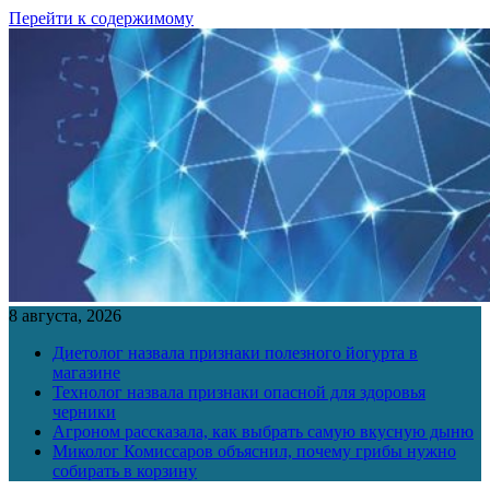
Перейти к содержимому
8 августа, 2026
Диетолог назвала признаки полезного йогурта в
магазине
Технолог назвала признаки опасной для здоровья
черники
Агроном рассказала, как выбрать самую вкусную дыню
Миколог Комиссаров объяснил, почему грибы нужно
собирать в корзину