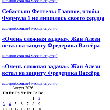
autosport.com.ru
4 месяца спустя
0
Себастьян Феттель: Главное, чтобы
Формула 1 не лишилась своего сердца
autosport.com.ru
4 месяца спустя
0
«Очень сложная задача». Жан Алези
встал на защиту Фредерика Вассёра
autosport.com.ru
4 месяца спустя
0
«Очень сложная задача». Жан Алези
встал на защиту Фредерика Вассёра
autosport.com.ru
4 месяца спустя
0
Август 2026
Пн
Вт
Ср
Чт
Пт
Сб
Вс
1
2
3
4
5
6
7
8
9
10
11
12
13
14
15
16