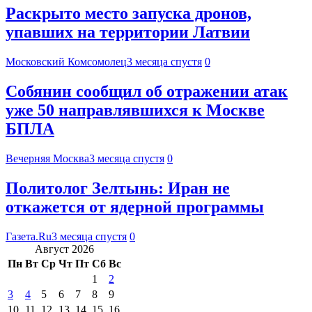
Раскрыто место запуска дронов,
упавших на территории Латвии
Московский Комсомолец
3 месяца спустя
0
Собянин сообщил об отражении атак
уже 50 направлявшихся к Москве
БПЛА
Вечерняя Москва
3 месяца спустя
0
Политолог Зелтынь: Иран не
откажется от ядерной программы
Газета.Ru
3 месяца спустя
0
Август 2026
Пн
Вт
Ср
Чт
Пт
Сб
Вс
1
2
3
4
5
6
7
8
9
10
11
12
13
14
15
16