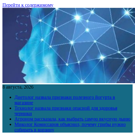
Перейти к содержимому
8 августа, 2026
Диетолог назвала признаки полезного йогурта в
магазине
Технолог назвала признаки опасной для здоровья
черники
Агроном рассказала, как выбрать самую вкусную дыню
Миколог Комиссаров объяснил, почему грибы нужно
собирать в корзину