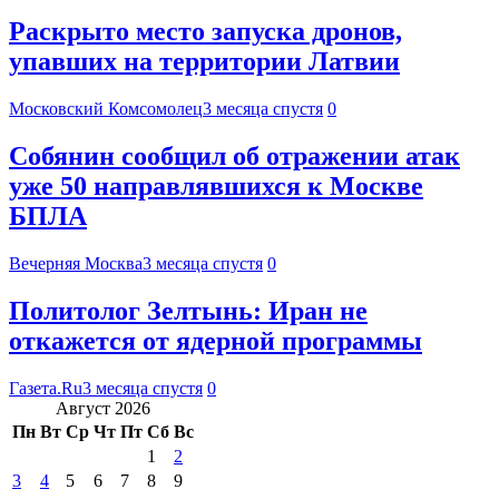
Раскрыто место запуска дронов,
упавших на территории Латвии
Московский Комсомолец
3 месяца спустя
0
Собянин сообщил об отражении атак
уже 50 направлявшихся к Москве
БПЛА
Вечерняя Москва
3 месяца спустя
0
Политолог Зелтынь: Иран не
откажется от ядерной программы
Газета.Ru
3 месяца спустя
0
Август 2026
Пн
Вт
Ср
Чт
Пт
Сб
Вс
1
2
3
4
5
6
7
8
9