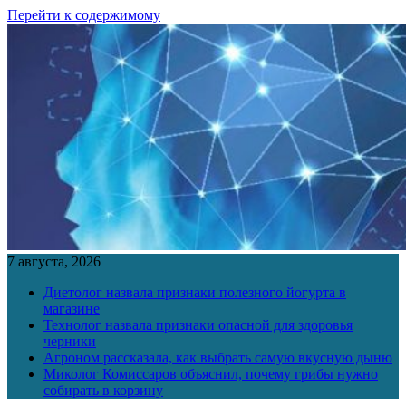
Перейти к содержимому
7 августа, 2026
Диетолог назвала признаки полезного йогурта в
магазине
Технолог назвала признаки опасной для здоровья
черники
Агроном рассказала, как выбрать самую вкусную дыню
Миколог Комиссаров объяснил, почему грибы нужно
собирать в корзину