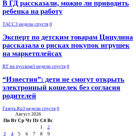
В ГД рассказали, можно ли приводить
ребенка на работу
ТАСС
3 недели спустя
0
Эксперт по детским товарам Цицулина
рассказала о рисках покупок игрушек
на маркетплейсах
RT на русском
3 недели спустя
0
“Известия”: дети не смогут открыть
электронный кошелек без согласия
родителей
Газета.Ru
3 недели спустя
0
Август 2026
Пн
Вт
Ср
Чт
Пт
Сб
Вс
1
2
3
4
5
6
7
8
9