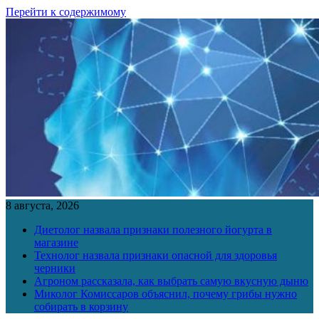
Перейти к содержимому
8 августа, 2026
Диетолог назвала признаки полезного йогурта в
магазине
Технолог назвала признаки опасной для здоровья
черники
Агроном рассказала, как выбрать самую вкусную дыню
Миколог Комиссаров объяснил, почему грибы нужно
собирать в корзину