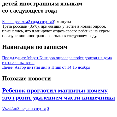
детей иностранным языкам
со следующего года
RT на русском
2 года спустя
0
1 минуты
Треть россиян (35%), принявших участие в новом опросе,
признались, что планируют отдать своего ребёнка на курсы
по изучению иностранного языка в следующем году.
Навигация по записям
Предыдущая:
Марат Башаров опроверг побег дочери из дома
из-за его пьянства
Далее:
Автор цитаты дня в Hrum от 14-15 ноября
Похожие новости
Ребенок проглотил магниты: почему
это грозит удалением части кишечника
Vse42.ru
3 недели спустя
0