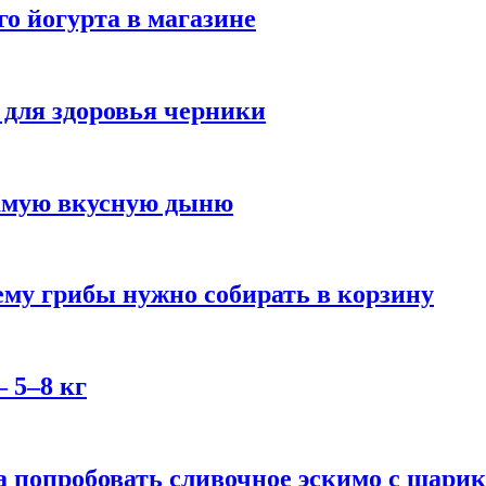
го йогурта в магазине
 для здоровья черники
самую вкусную дыню
му грибы нужно собирать в корзину
 5–8 кг
 попробовать сливочное эскимо с шари