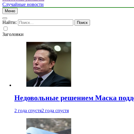
Случайные новости
Меню
Найти:
Заголовки
Недовольные решением Маска подде
2 года спустя
2 года спустя