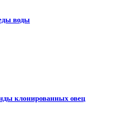
еды воды
нды клонированных овец