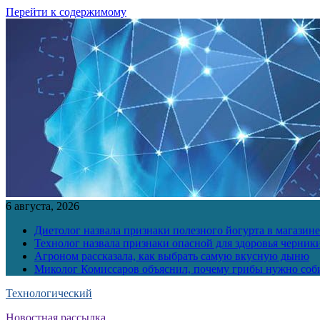
Перейти к содержимому
6 августа, 2026
Диетолог назвала признаки полезного йогурта в магазине
Технолог назвала признаки опасной для здоровья черник
Агроном рассказала, как выбрать самую вкусную дыню
Миколог Комиссаров объяснил, почему грибы нужно соби
Технологический
Новостная рассылка