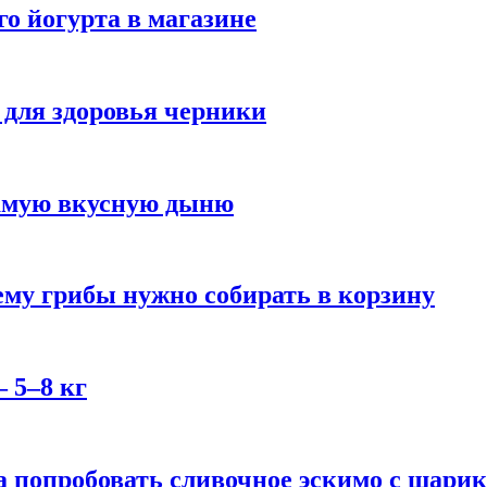
го йогурта в магазине
 для здоровья черники
самую вкусную дыню
му грибы нужно собирать в корзину
 5–8 кг
 попробовать сливочное эскимо с шари