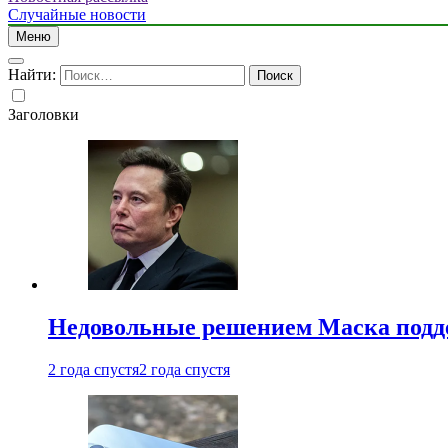
Случайные новости
Меню
Найти:
Заголовки
Недовольные решением Маска подде
2 года спустя
2 года спустя