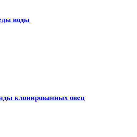
еды воды
нды клонированных овец