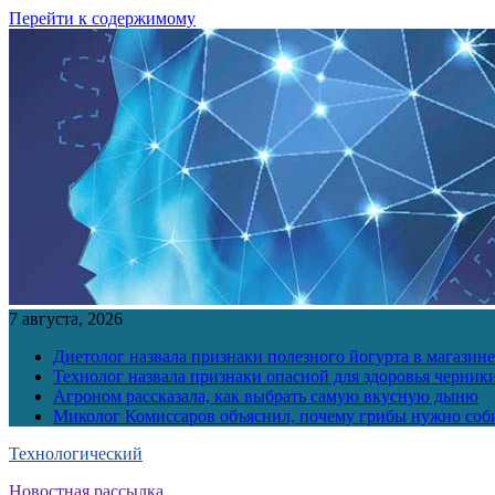
Перейти к содержимому
7 августа, 2026
Диетолог назвала признаки полезного йогурта в магазине
Технолог назвала признаки опасной для здоровья черник
Агроном рассказала, как выбрать самую вкусную дыню
Миколог Комиссаров объяснил, почему грибы нужно соби
Технологический
Новостная рассылка