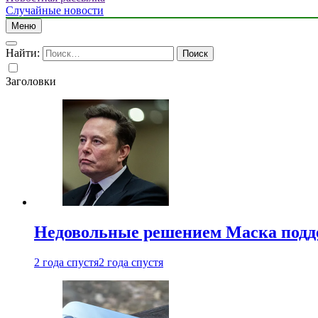
Случайные новости
Меню
Найти:
Заголовки
Недовольные решением Маска подде
2 года спустя
2 года спустя