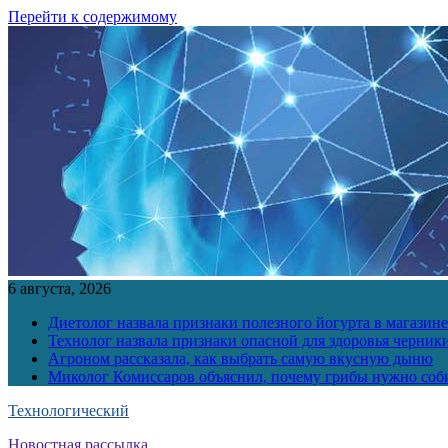
Перейти к содержимому
6 августа, 2026
Диетолог назвала признаки полезного йогурта в магазине
Технолог назвала признаки опасной для здоровья черник
Агроном рассказала, как выбрать самую вкусную дыню
Миколог Комиссаров объяснил, почему грибы нужно соби
Технологический
Новостная рассылка