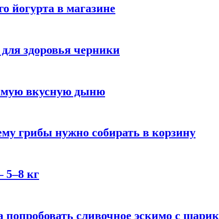
го йогурта в магазине
 для здоровья черники
самую вкусную дыню
му грибы нужно собирать в корзину
 5–8 кг
 попробовать сливочное эскимо с шари