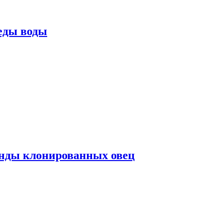
еды воды
нды клонированных овец