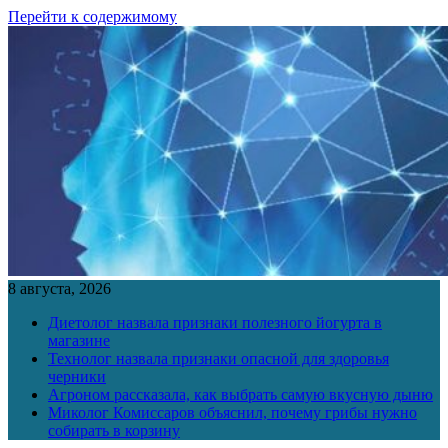
Перейти к содержимому
8 августа, 2026
Диетолог назвала признаки полезного йогурта в
магазине
Технолог назвала признаки опасной для здоровья
черники
Агроном рассказала, как выбрать самую вкусную дыню
Миколог Комиссаров объяснил, почему грибы нужно
собирать в корзину