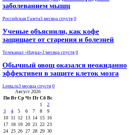
заболеванием мышц
Российская Газета
3 месяца спустя
0
Ученые объяснили, как кофе
защищает от старения и болезней
Телеканал «Наука»
3 месяца спустя
0
Обычный овощ оказался неожиданно
эффективен в защите клеток мозга
Lenta.ru
3 месяца спустя
0
Август 2026
Пн
Вт
Ср
Чт
Пт
Сб
Вс
1
2
3
4
5
6
7
8
9
10
11
12
13
14
15
16
17
18
19
20
21
22
23
24
25
26
27
28
29
30