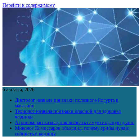
Перейти к содержимому
6 августа, 2026
Диетолог назвала признаки полезного йогурта в
магазине
Технолог назвала признаки опасной для здоровья
черники
Агроном рассказала, как выбрать самую вкусную дыню
Миколог Комиссаров объяснил, почему грибы нужно
собирать в корзину