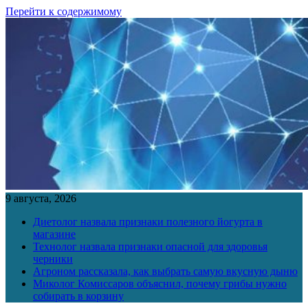
Перейти к содержимому
9 августа, 2026
Диетолог назвала признаки полезного йогурта в
магазине
Технолог назвала признаки опасной для здоровья
черники
Агроном рассказала, как выбрать самую вкусную дыню
Миколог Комиссаров объяснил, почему грибы нужно
собирать в корзину