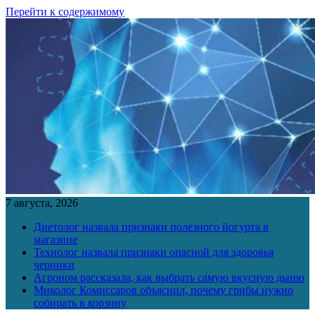
Перейти к содержимому
7 августа, 2026
Диетолог назвала признаки полезного йогурта в
магазине
Технолог назвала признаки опасной для здоровья
черники
Агроном рассказала, как выбрать самую вкусную дыню
Миколог Комиссаров объяснил, почему грибы нужно
собирать в корзину