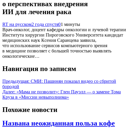
о перспективах внедрения
ИИ для лечения рака
RT на русском
2 года спустя
0
1 минуты
Врач-онколог, доцент кафедры онкологии и лучевой терапии
Института хирургии Пироговского Университета кандидат
медицинских наук Ксения Саранцева заявила,
что использование сервисов компьютерного зрения
в медицине позволяет с большей точностью выявлять
онкологические…
Навигация по записям
Предыдущая:
СМИ: Пашинян показал видео со сбритой
бородой
Далее:
«Мама не позволит»: Глен Пауэлл — о замене Тома
Круза в «Миссии невыполнима»
Похожие новости
Названа неожиданная польза кофе