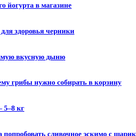
го йогурта в магазине
 для здоровья черники
самую вкусную дыню
му грибы нужно собирать в корзину
 5–8 кг
 попробовать сливочное эскимо с шари