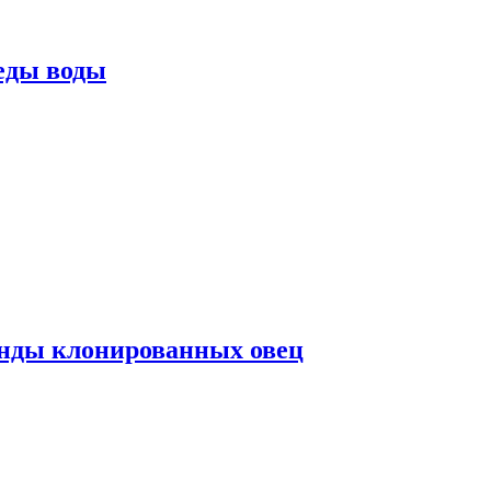
еды воды
нды клонированных овец