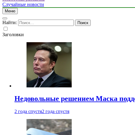
Случайные новости
Меню
Найти:
Заголовки
Недовольные решением Маска подде
2 года спустя
2 года спустя