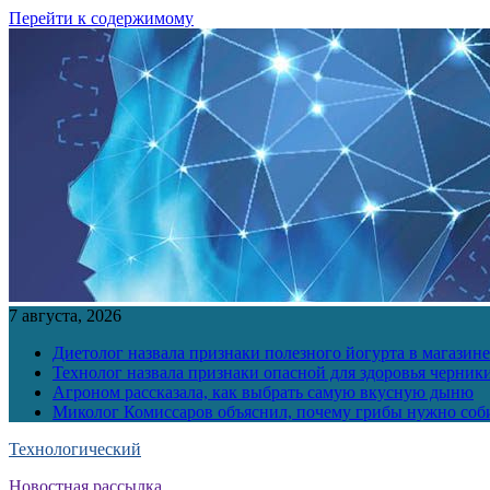
Перейти к содержимому
7 августа, 2026
Диетолог назвала признаки полезного йогурта в магазине
Технолог назвала признаки опасной для здоровья черник
Агроном рассказала, как выбрать самую вкусную дыню
Миколог Комиссаров объяснил, почему грибы нужно соби
Технологический
Новостная рассылка