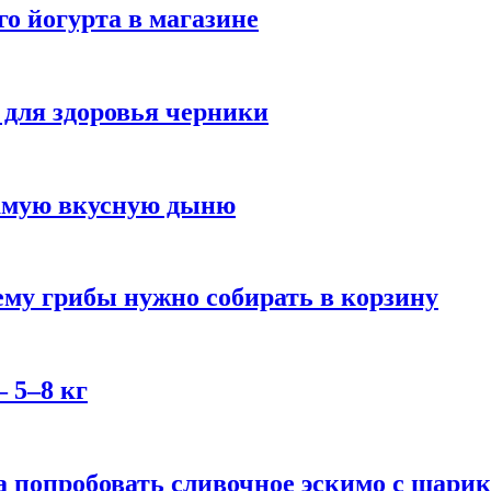
го йогурта в магазине
 для здоровья черники
самую вкусную дыню
му грибы нужно собирать в корзину
 5–8 кг
 попробовать сливочное эскимо с шари