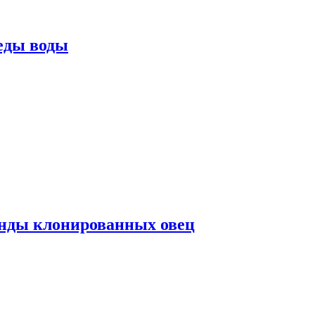
еды воды
нды клонированных овец