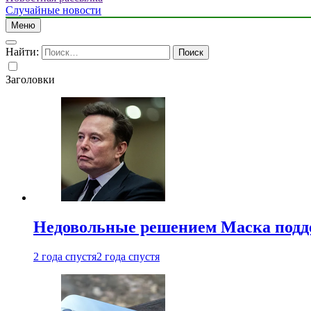
Случайные новости
Меню
Найти:
Заголовки
Недовольные решением Маска подде
2 года спустя
2 года спустя