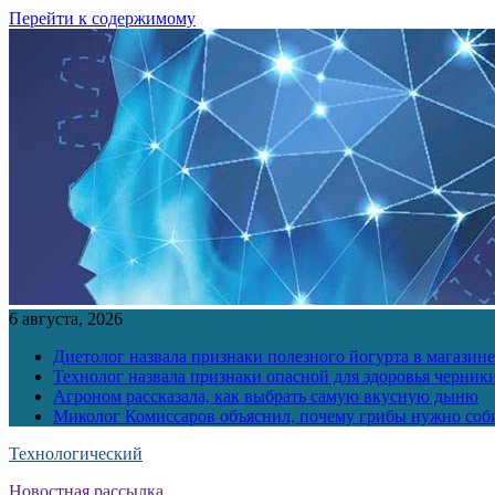
Перейти к содержимому
6 августа, 2026
Диетолог назвала признаки полезного йогурта в магазине
Технолог назвала признаки опасной для здоровья черник
Агроном рассказала, как выбрать самую вкусную дыню
Миколог Комиссаров объяснил, почему грибы нужно соби
Технологический
Новостная рассылка